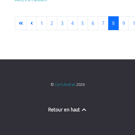
1
2
3
4
5
6
7
8
9
©
Cyril Audras
2026
Retour en haut