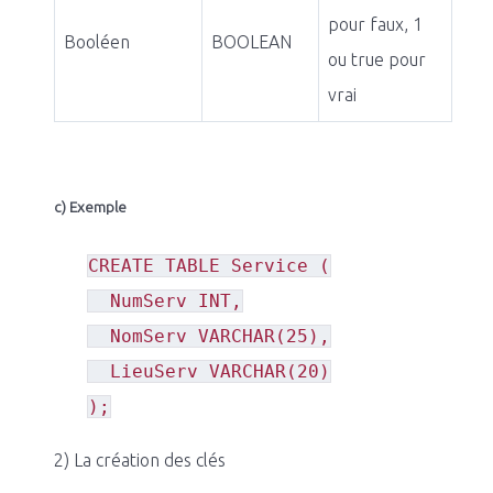
pour faux, 1
Booléen
BOOLEAN
ou true pour
vrai
c) Exemple
CREATE TABLE Service (
NumServ INT,
NomServ VARCHAR(25),
LieuServ VARCHAR(20)
);
2) La création des clés