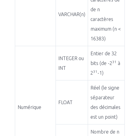
de n
VARCHAR(n)
caractères
maximum (n <
16383)
Entier de 32
INTEGER ou
31
bits (de -2
à
INT
31
2
-1)
Réel (le signe
séparateur
FLOAT
Numérique
des décimales
est un point)
Nombre de n