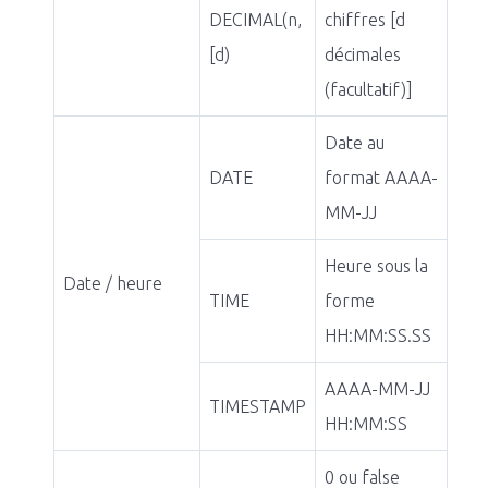
DECIMAL(n,
chiffres [d
[d)
décimales
(facultatif)]
Date au
DATE
format AAAA-
MM-JJ
Heure sous la
Date / heure
TIME
forme
HH:MM:SS.SS
AAAA-MM-JJ
TIMESTAMP
HH:MM:SS
0 ou false